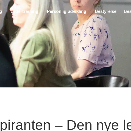
ng
Ledertræning
Personlig udvikling
Bestyrelse
Bes
piranten – Den nye l