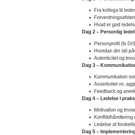
Fra kollega til lede
Forventningsafstem
Hvad er god ledelse
Dag 2 – Personlig ledel
Personprofil (fx DiS
Hvordan din stil på
Autenticitet og tr
Dag 3 – Kommunikatio
Kommunikation som l
Assertivitet vs. a
Feedback og anerk
Dag 4 – Ledelse i praks
Motivation og trivs
Konflikthåndtering 
Ledelse af forskell
Dag 5 – Implementerin