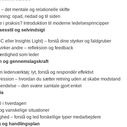
r – det mentale og relationelle skifte
ning: opad, nedad og til siden
 i praksis? Introduktion til moderne ledelsesprincipper
sesstil og selvindsigt
C eller Insights Light) – forstå dine styrker og faldgruber
virker andre – refleksion og feedback
oværdighed som leder
n og gennemslagskraft
ederværktøj: lyt, forstå og respondér effektivt
ggression – hvordan du sætter retning uden at skabe modstand
endelse – den svære samtale gjort enkel
is
el i hverdagen
og vanskelige situationer
ighed – forstå og led forskellige typer medarbejdere
g og handlingsplan