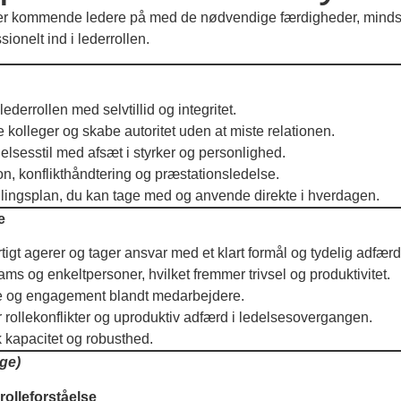
er kommende ledere på med de nødvendige færdigheder, mindse
ssionelt ind i lederrollen.
lederrollen med selvtillid og integritet.
e kolleger og skabe autoritet uden at miste relationen.
elsesstil med afsæt i styrker og personlighed.
, konflikthåndtering og præstationsledelse.
lingsplan, du kan tage med og anvende direkte i hverdagen.
e
rtigt agerer og tager ansvar med et klart formål og tydelig adfærd
ams og enkeltpersoner, hvilket fremmer trivsel og produktivitet.
se og engagement blandt medarbejdere.
r rollekonflikter og uproduktiv adfærd i ledelsesovergangen.
 kapacitet og robusthed.
age)
olleforståelse