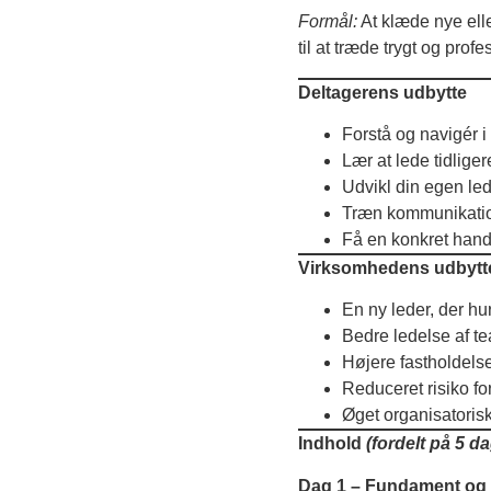
Formål:
At klæde nye ell
til at træde trygt og profe
Deltagerens udbytte
Forstå og navigér i 
Lær at lede tidliger
Udvikl din egen led
Træn kommunikation
Få en konkret hand
Virksomhedens udbytt
En ny leder, der hu
Bedre ledelse af te
Højere fastholdel
Reduceret risiko fo
Øget organisatorisk
Indhold
(fordelt på 5 d
Dag 1 – Fundament og r